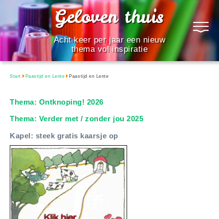
Geloven thuis
Acht keer per jaar een nieuw
thema vol inspiratie
Start
Paastijd en Lente
Paastijd en Lente
Thema: Ontknoping! 2026
Thema: Verder met / zonder jou 2025
Kapel: steek gratis kaarsje op