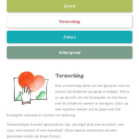
Gebed
Verwerking
Extra's
Achtergrond
Verwerking
Een verwerking dient om het gesprek met en
tussen de kinderen op gang te helpen. Het is
er op gericht om het Evangelie en het leven
van de kinderen samen te brengen. Door op
een speelse manier om te gaan met het
Evangelie ontstaat er contact en beleving.
Verwerkingen kunnen gesprekken zijn, gevolgd door een activiteit, een
spel, een knutsel of een werkblad. Deze laatste elementen worden
gevonden onder de knop Extra's.