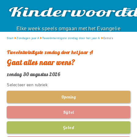
Elke week speels omgaan met het Evangelie
Start
Zondagen jaar A
Tweeëntwintigste zondag door het jaar A
Extra's
Tweeëntwintigste zondag door het jaar A
Gaat alles naar wens?
zondag 30 augustus 2026
Selecteer een rubriek
Opening
Bijbel
Gebed