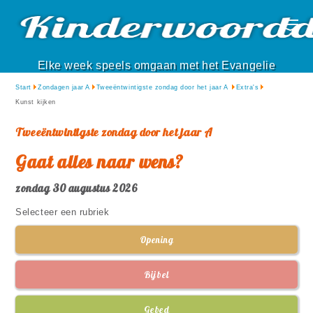
Elke week speels omgaan met het Evangelie
Start
Zondagen jaar A
Tweeëntwintigste zondag door het jaar A
Extra's
Kunst kijken
Tweeëntwintigste zondag door het jaar A
Gaat alles naar wens?
zondag 30 augustus 2026
Selecteer een rubriek
Opening
Bijbel
Gebed