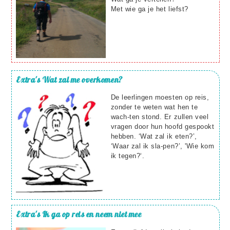
Met wie ga je het liefst?
Extra's
Wat zal me overkomen?
De leerlingen moesten op reis,
zonder te weten wat hen te
wach-ten stond. Er zullen veel
vragen door hun hoofd gespookt
hebben. ‘Wat zal ik eten?’,
‘Waar zal ik sla-pen?’, 'Wie kom
ik tegen?‘.
Extra's
Ik ga op reis en neem niet mee