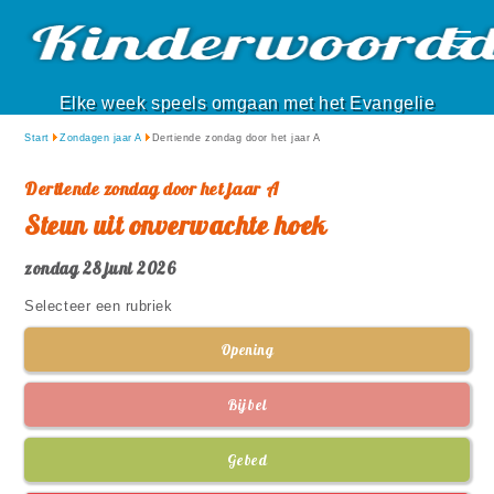
Elke week speels omgaan met het Evangelie
Start
Zondagen jaar A
Dertiende zondag door het jaar A
Dertiende zondag door het jaar A
Steun uit onverwachte hoek
zondag 28 juni 2026
Selecteer een rubriek
Opening
Bijbel
Gebed