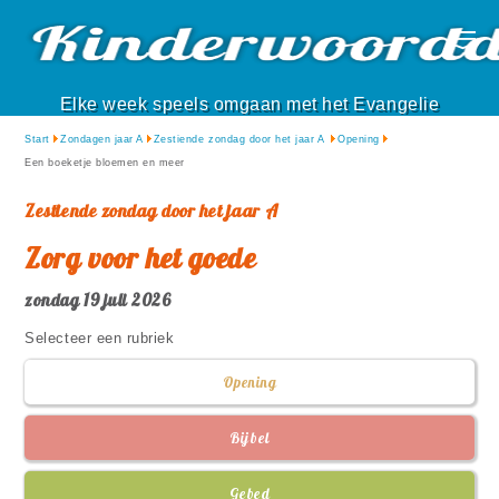
Elke week speels omgaan met het Evangelie
Start
Zondagen jaar A
Zestiende zondag door het jaar A
Opening
Een boeketje bloemen en meer
Zestiende zondag door het jaar A
Zorg voor het goede
zondag 19 juli 2026
Selecteer een rubriek
Opening
Bijbel
Gebed