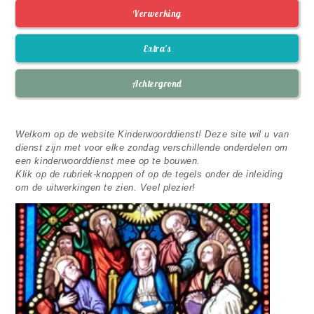
Verwerking
Extra's
Achtergrond
Welkom op de website Kinderwoorddienst! Deze site wil u van
dienst zijn met voor elke zondag verschillende onderdelen om
een kinderwoorddienst mee op te bouwen.
Klik op de rubriek-knoppen of op de tegels onder de inleiding
om de uitwerkingen te zien. Veel plezier!