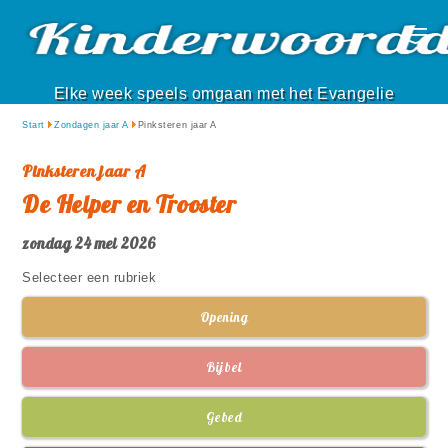
Elke week speels omgaan met het Evangelie
Start
Zondagen jaar A
Pinksteren jaar A
Pinksteren jaar A
De Helper en Trooster
zondag 24 mei 2026
Selecteer een rubriek
Opening
Bijbel
Gebed