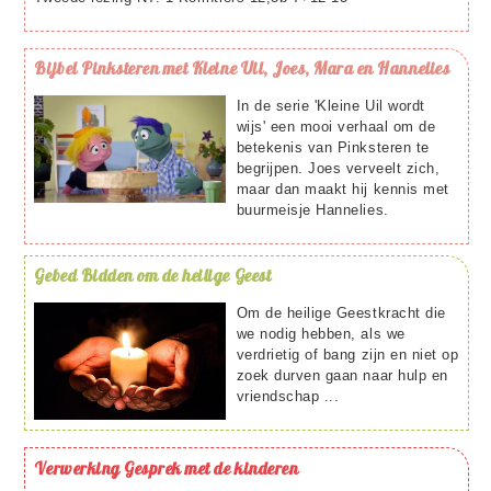
Bijbel
Pinksteren met Kleine Uil, Joes, Mara en Hannelies
In de serie 'Kleine Uil wordt
wijs' een mooi verhaal om de
betekenis van Pinksteren te
begrijpen. Joes verveelt zich,
maar dan maakt hij kennis met
buurmeisje Hannelies.
Gebed
Bidden om de heilige Geest
Om de heilige Geestkracht die
we nodig hebben, als we
verdrietig of bang zijn en niet op
zoek durven gaan naar hulp en
vriendschap ...
Verwerking
Gesprek met de kinderen