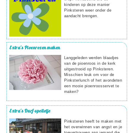
kinderen op deze manier
Pinksteren weer onder de
aandacht brengen.
Extra's
Pioenrozen maken
Langgeleden werden blaadjes
van de pioenroos in de kerk
uitgestrooid op Pinksteren.
Misschien leuk om voor de
Pinksterlunch of het avondeten
een mooie pioenroosservet te
maken?
Extra's
Durf-spelletje
Pinksteren heeft te maken met
het overwinnen van angst en je
toevertrouwen aan iemand die