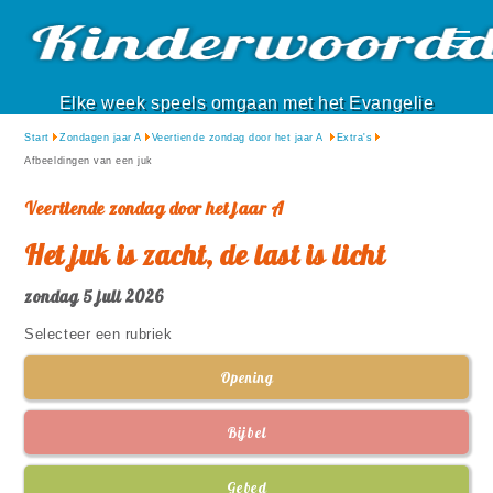
Elke week speels omgaan met het Evangelie
Start
Zondagen jaar A
Veertiende zondag door het jaar A
Extra's
Afbeeldingen van een juk
Veertiende zondag door het jaar A
Het juk is zacht, de last is licht
zondag 5 juli 2026
Selecteer een rubriek
Opening
Bijbel
Gebed