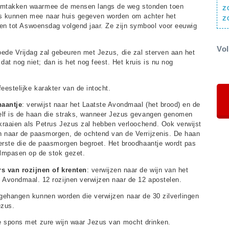
almtakken waarmee de mensen langs de weg stonden toen
z
es kunnen mee naar huis gegeven worden om achter het
z
tten tot Aswoensdag volgend jaar. Ze zijn symbool voor eeuwig
Vo
Goede Vrijdag zal gebeuren met Jezus, die zal sterven aan het
t nog niet; dan is het nog feest. Het kruis is nu nog
feestelijke karakter van de intocht.
aantje
: verwijst naar het Laatste Avondmaal (het brood) en de
elf is de haan die straks, wanneer Jezus gevangen genomen
 kraaien als Petrus Jezus zal hebben verloochend. Ook verwijst
n naar de paasmorgen, de ochtend van de Verrijzenis. De haan
erste die de paasmorgen begroet. Het broodhaantje wordt pas
lmpasen op de stok gezet.
rs van rozijnen of krenten
: verwijzen naar de wijn van het
 Avondmaal. 12 rozijnen verwijzen naar de 12 apostelen.
 gehangen kunnen worden die verwijzen naar de 30 zilverlingen
ezus.
de spons met zure wijn waar Jezus van mocht drinken.