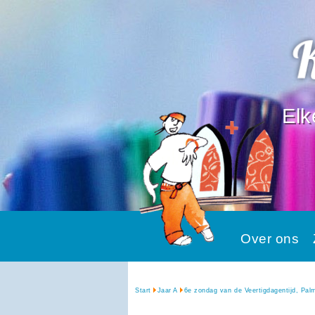
Elk
Over ons
Start
Jaar A
6e zondag van de Veertigdagentijd, Pal