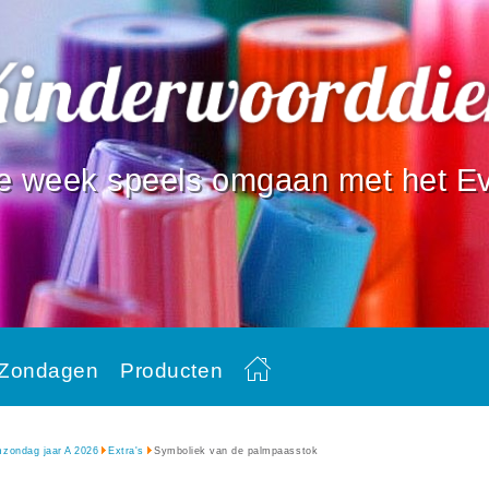
e week speels omgaan met het Ev
Zondagen
Producten
mzondag jaar A 2026
Extra's
Symboliek van de palmpaasstok