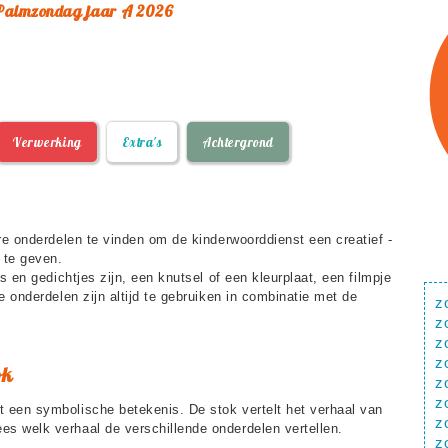
, Palmzondag jaar A 2026
Verwerking
Extra's
Achtergrond
re onderdelen te vinden om de kinderwoorddienst een creatief -
 te geven.
s en gedichtjes zijn, een knutsel of een kleurplaat, een filmpje
e onderdelen zijn altijd te gebruiken in combinatie met de
z
z
z
z
ok
z
z
 een symbolische betekenis. De stok vertelt het verhaal van
z
s welk verhaal de verschillende onderdelen vertellen.
z