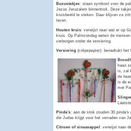
Buxustakjes
: staan symbool voor de p
Jezus Jeruzalem binnentrok. Deze takj
kruisbeeld te steken. Daar blijven ze zi
leven.
Houten kruis
: verwijst naar wat er op 
kruis. Op Palmzondag weten de mensen da
verborgen onder de versiering.
Versiering
(crêpepapier): benadrukt het 
Broodh
haan z
is, zal
de haa
is de e
met Pa
Slinge
Laatste
Pinda's
: aan de stok zouden 30 pinda's
die Judas krijgt voor het verraden van J
Citroen of sinaasappel
: verwijst naar 