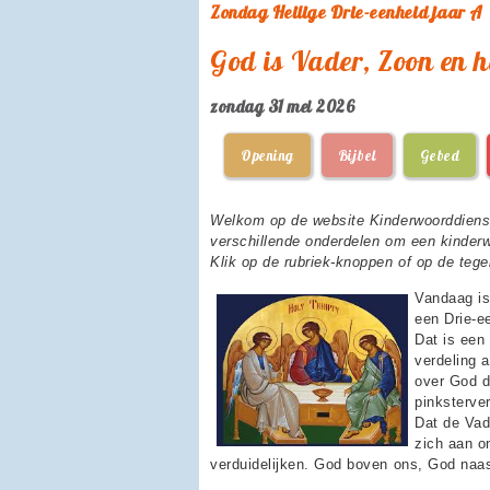
Zondag Heilige Drie-eenheid jaar A
God is Vader, Zoon en h
zondag 31 mei 2026
Opening
Bijbel
Gebed
Welkom op de website Kinderwoorddienst!
verschillende onderdelen om een kinder
Klik op de rubriek-knoppen of op de tegel
Vandaag is
een Drie-e
Dat is een
verdeling 
over God d
pinksterver
Dat de Vad
zich aan o
verduidelijken. God boven ons, God naas