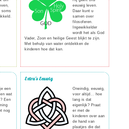
oven,
eeuwig leven.
s soms
Daar kunt u
ikkeld.
samen over
filosoferen.
Ingewikkelder
wordt het als God
Vader, Zoon en heilige Geest blijkt te zijn.
Met behulp van water ontdekken de
kinderen hoe dat kan.
Extra's
Eeuwig
je een
Oneindig, eeuwig,
 en wat
voor altijd... hoe
j? Een
lang is dat
ening
eigenlijk? Praat
et nog
er met de
kinderen over aan
de hand van
plaatjes die dat