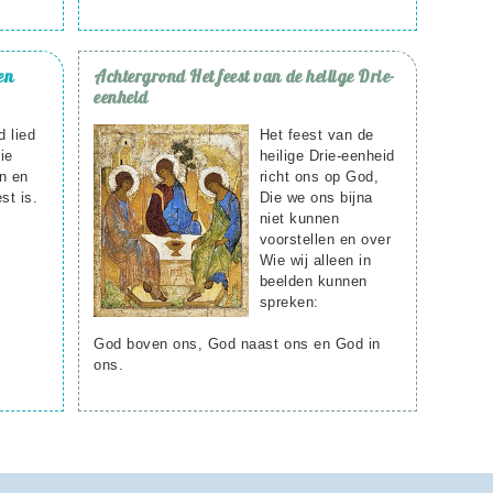
en
Achtergrond
Het feest van de heilige Drie-
eenheid
 lied
Het feest van de
ie
heilige Drie-eenheid
n en
richt ons op God,
st is.
Die we ons bijna
niet kunnen
voorstellen en over
Wie wij alleen in
beelden kunnen
spreken:
God boven ons, God naast ons en God in
ons.