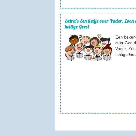
Extra's
Een liedje over Vader, Zoon 
heilige Geest
Een bekend
over God d
Vader, Zoo
heilige Gee