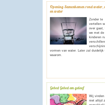
Opening
Samenkomen rond water, 
en water
Zonder te
vertellen w
over gaat, 
we met de
kinderen n
verschille
verschijni
vormen van water. Later zal duidelijk
waarom.
Gebed
Gebed om geloof
Wij vinden
niet altijd 
gemakkeli