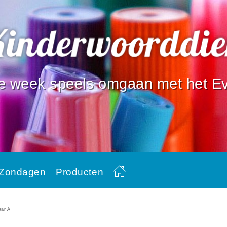
e week speels omgaan met het Ev
Zondagen
Producten
aar A