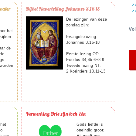
z
water
Bijbel
Navertelling Johannes 3,16-18
z
De lezingen van deze
zondag zijn:
Vo
aar het
kijken
Evangelielezing:
Johannes 3,16-18
aar de
nde
Eerste lezing OT:
ngs-
Exodus 34,4b-6+8-9
 worden
Tweede lezing NT:
2 Korintiërs 13,11-13
Verwerking
Drie zijn toch Eén
 het
Gods liefde is
zo
oneindig groot;
jk om
Hij geeft ons