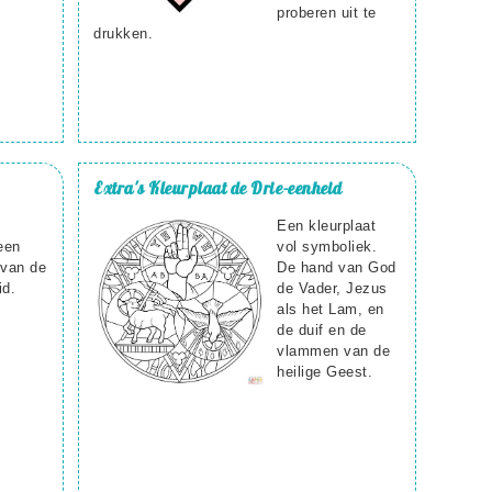
proberen uit te
drukken.
Extra's
Kleurplaat de Drie-eenheid
Een kleurplaat
een
vol symboliek.
 van de
De hand van God
id.
de Vader, Jezus
als het Lam, en
de duif en de
vlammen van de
heilige Geest.