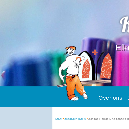
Elk
Over ons
Start
Zondagen jaar A
Zondag Heilige Drie-eenheid j