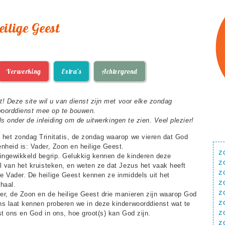
eilige Geest
Verwerking
Extra's
Achtergrond
 Deze site wil u van dienst zijn met voor elke zondag
woorddienst mee op te bouwen.
s onder de inleiding om de uitwerkingen te zien. Veel plezier!
 het zondag Trinitatis, de zondag waarop we vieren dat God
enheid is: Vader, Zoon en heilige Geest.
z
 ingewikkeld begrip. Gelukkig kennen de kinderen deze
z
al van het kruisteken, en weten ze dat Jezus het vaak heeft
z
e Vader. De heilige Geest kennen ze inmiddels uit het
z
haal.
z
er, de Zoon en de heilige Geest drie manieren zijn waarop God
z
ns laat kennen proberen we in deze kinderwoorddienst wat te
z
t ons en God in ons, hoe groot(s) kan God zijn.
z