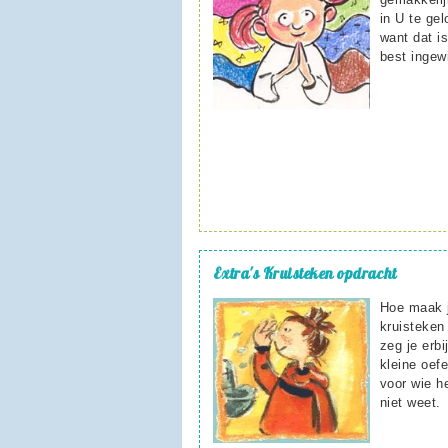
in U te gel
want dat i
best ingew
Extra's
Kruisteken opdracht
Hoe maak 
kruisteken
zeg je erbi
kleine oef
voor wie h
niet weet.